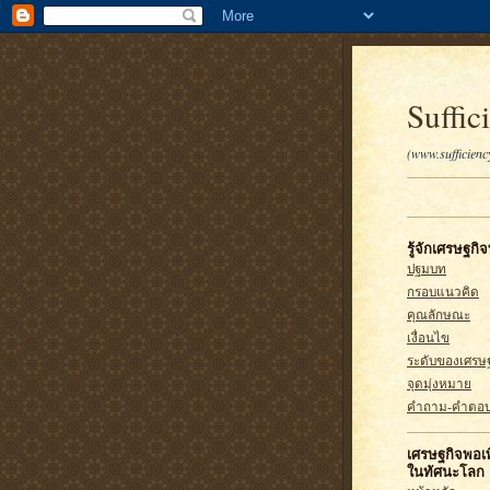
Suffic
(www.sufficien
รู้จักเศรษฐกิ
ปฐมบท
กรอบแนวคิด
คุณลักษณะ
เงื่อนไข
ระดับของเศรษฐ
จุดมุ่งหมาย
คำถาม-คำตอ
เศรษฐกิจพอเพ
ในทัศนะโลก