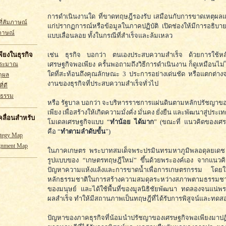
การดำเนินงานใด ที่ขาดทฤษฎีรองรับ เสมือนกับการขาดเหตุผล
ี่สัมภาษณ์
แก่ปรากฏการณ์หรือข้อมูลในภาคปฏิบัติ เปิดช่องให้มีการอธิบาย
ภาษณ์
แบบเลื่อนลอย ทั้งในกรณีที่สำเร็จและล้มเหลว
เช่น ธุรกิจ บอกว่า ตนเองประสบความสำเร็จ ด้วยการใช้ห
ียงในธุรกิจ
เศรษฐกิจพอเพียง ครั้นพอถามถึงวิธีการดำเนินงาน ก็ดูเหมือนไม่ได
ประมาณ
ใดที่สะท้อนถึงคุณลักษณะ 3 ประการอย่างเด่นชัด หรือแตกต่า
ตุผล
งานของธุรกิจที่ประสบความสำเร็จทั่วไป
ี่ดี
ณธรรม
หรือ รัฐบาล บอกว่า จะบริหารราชการแผ่นดินตามหลักปรัชญาข
เพียง เพื่อสร้างให้เกิดความมั่งคั่ง มั่นคง ยั่งยืน และพัฒนาสู่ประ
เคลื่อนสำหรับ
โมเดลเศรษฐกิจแบบ “
ทำน้อย ได้มาก
” (ขณะที่ แนวคิดของเศร
คือ “
ทำตามลำดับขั้น
”)
ategy Map
ignment Map
ในภาคเกษตร พระบาทสมเด็จพระปรมินทรมหาภูมิพลอดุลยเดช 
รูปแบบของ “เกษตรทฤษฎีใหม่” ขึ้นด้วยพระองค์เอง จากแนวค
ปัญหาความแห้งแล้งและการขาดน้ำเพื่อการเกษตรกรรม โดยใช้
หลักธรรมชาติในการสร้างความสมดุลระหว่างสภาพตามธรรมชาติ
ของมนุษย์ และได้ใช้พื้นที่ของมูลนิธิชัยพัฒนา ทดลองจนแน่พ
ผลสำเร็จ ทำให้มีสถานภาพเป็นทฤษฎีที่ได้รับการพิสูจน์และทดส
ปัญหาของภาคธุรกิจที่น้อมนำปรัชญาของเศรษฐกิจพอเพียงมาปฏิ