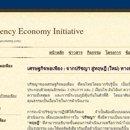
iency Economy Initiative
cyeconomy.com)
หน้าหลัก
ข่าวสาร
กิจกรรม
โครงการ
ข้
จพอเพียง
เศรษฐกิจพอเพียง : จากปรัชญา สู่ทฤษฎี (ใหม่) ทางธ
ปรัชญาของเศรษฐกิจพอเพียง ที่คนไทยโดยมากรับรู้นั้น เป็นเนื
ประกอบด้วยคุณลักษณะ 3 ประการ และ 2 เงื่อนไข อันได้แก่ 
ความมีเหตุผล และการมีระบบภูมิคุ้มกันในตัวที่ดี โดยอาศั
กิจพอเพียง
คุณธรรมเป็นเงื่อนไขในการดำเนินงาน
บ
การจะนำปรัชญามาปฏิบัติให้เกิดผล จำเป็นต้องมีแบบแผนหรื
ดำเนินงาน เพื่อแปลงหลักการใน “
ปรัชญา
” ซึ่งมีความเป็นนามธร
ียง
“
ทฤษฎี
” ที่สามารถอธิบายขั้นตอนการดำเนินงานหรือการนำไปปฏิ
เป็นรูปธรรม และให้ผลลัพธ์เดียวกันเมื่อดำเนินการตามทฤษฎีนั้น