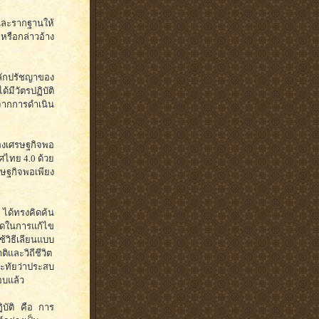
และรากฐานให้
หรือกล่าวอ้าง
ลักปรัชญาของ
้มีวัตรปฏิบัติ
งจากการดำเนิน
องเศรษฐกิจพอ
เทศไทย 4.0 ด้วย
ษฐกิจพอเพียง
ได้ทรงคิดค้น
ิดในการแก้ไข
วิธีเลียนแบบ
และวิถีชีวิต
ระทัยว่าประสบ
อบแล้ว
บัติ คือ การ