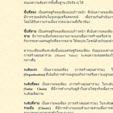
สนองความต้องการขั้นพื้นฐาน (ปัจจัย 4) ได้
ขั้นที่สอง
เป็นเศรษฐกิจพอเพียงแบบก้าวหน้า ที่เน้นความพอเพี
มีการรวมพลังกันในรูปกลุ่มหรือสหกรณ์ เพื่อร่วมกันดำเนินง
โดยได้รับความร่วมมือจากหน่วยงานที่เกี่ยวข้อง
ขั้นที่สาม
เป็นเศรษฐกิจพอเพียงแบบก้าวหน้า ที่เน้นความพอเพีย
ข่าย
มีการร่วมมือกับหน่วยงานภายนอกเพื่อการสร้างเครือข่าย 
กิจกรรมทางเศรษฐกิจที่หลากหลาย ให้สมประโยชน์ด้วยกันทุกฝ่
หากจะเทียบเคียงระดับขั้นของเศรษฐกิจพอเพียง กับมุมมองทางธุ
การสร้างคุณค่าร่วม (Shared Value) จะพบความสอดคล้องใน
กล่าวคือ
ระดับแรก
เป็นความพอเพียง (การสร้างคุณค่าร่วม) ใน
(Organization)
ที่เน้นถึงการดำรงอยู่ของกิจการหรือความอยู่รอด
ระดับที่สอง
เป็นความพอเพียง (การสร้างคุณค่าร่วม) ในระดั
(Value Chain)
ที่มีการทำงานกับคู่ค้าในห่วงโซ่ธุรกิจเพื่อ
ระดับผลิตภาพ
ระดับที่สาม
เป็นความพอเพียง (การสร้างคุณค่าร่วม) ในระดับ
เ
ร่วมมือ (Cluster)
ที่มีการทำงานแบบข้ามภาคส่วนเพื่อการ
สามารถทางการแข่งขันในระยะยาว