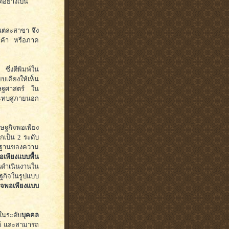
อย่างเป็น
แต่ละสาขา จึง
รค้า หรือภาค
ึ่งตีพิมพ์ใน
ยบเคียงให้เห็น
รษฐศาสตร์ ใน
ะทบสู่ภายนอก
ษฐกิจพอเพียง
อกเป็น 2 ระดับ
ื้นฐานของความ
อเพียงแบบพื้น
ันดำเนินงานใน
ฐกิจในรูปแบบ
ิจพอเพียงแบบ
ในระดับ
บุคคล
ด้ และสามารถ