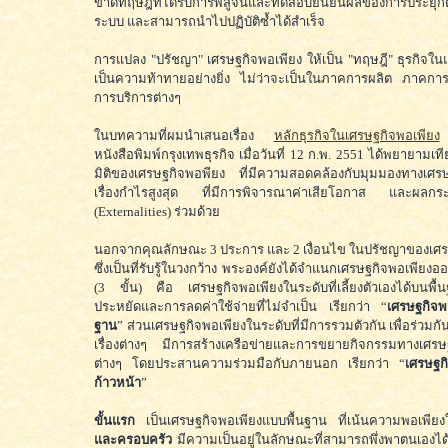
ขาดทฤษฎีที่ได้รับการพิสูจน์และทดสอบยืนยันผลของการประยุกต์
ระบบ และสามารถนำไปปฏิบัติซ้ำได้สำเร็จ
การแปลง "ปรัชญา" เศรษฐกิจพอเพียง ให้เป็น "ทฤษฎี" ธุรกิจใน
เป็นความท้าทายอย่างยิ่ง ไม่ว่าจะเป็นในภาคการผลิต ภาคกา
การบริการต่างๆ
ในบทความที่ผมนำเสนอเรื่อง
หลักธุรกิจในเศรษฐกิจพอเพียง
ซ
หนังสือพิมพ์กรุงเทพธุรกิจ เมื่อวันที่ 12 ก.พ. 2551 ได้พยายามเที
มิติของเศรษฐกิจพอพียง ที่มีความสอดคล้องกับมุมมองทางเศ
เรื่องกำไรสูงสุด ที่มีการพิจารณาค่าเสียโอกาส และผลกร
(Externalities) ร่วมด้วย
นอกจากคุณลักษณะ 3 ประการ และ 2 เงื่อนไข ในปรัชญาของเศร
ซึ่งเป็นที่รับรู้ในวงกว้าง พระองค์ยังได้จำแนกเศรษฐกิจพอเพียงอ
(3 ขั้น) คือ เศรษฐกิจพอเพียงในระดับที่เลี้ยงตัวเองได้บนพ
ประหยัดและการลดค่าใช้จ่ายที่ไม่จำเป็น เรียกว่า “
เศรษฐกิจพ
ฐาน
” ส่วนเศรษฐกิจพอเพียงในระดับที่มีการรวมตัวกัน เพื่อร่วมก
เรื่องต่างๆ มีการสร้างเครือข่ายและการขยายกิจกรรมทางเศรษ
ต่างๆ โดยประสานความร่วมมือกับภายนอก เรียกว่า “
เศรษฐก
ก้าวหน้า
”
ขั้นแรก
เป็นเศรษฐกิจพอเพียงแบบพื้นฐาน ที่เน้นความพอเพียง
และครอบครัว
มีความเป็นอยู่ในลักษณะที่สามารถพึ่งพาตนเองไ