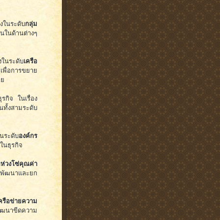
ยงในระดับ
กลุ่ม
านในด้านต่างๆ
งในระดับ
เครือ
เพื่อการขยาย
าย
รกิจ ในเรื่อง
ทั้งสามระดับ
ระดับ
องค์กร
ในธุรกิจ
บ
ห่วงโซ่คุณค่า
การพัฒนาและยก
ครือข่ายความ
พัฒนาขีดความ