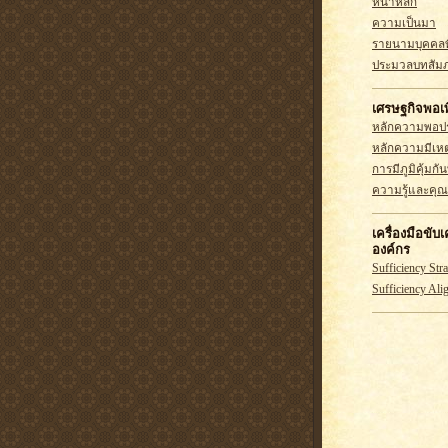
หน้าหลัก
ความเป็นมา
รายนามบุคคลท
ประมวลบทสัม
เศรษฐกิจพอเพ
หลักความพอ
หลักความมีเห
การมีภูมิคุ้มกันท
ความรู้และคุ
เครื่องมือขับ
องค์กร
Sufficiency Str
Sufficiency Al