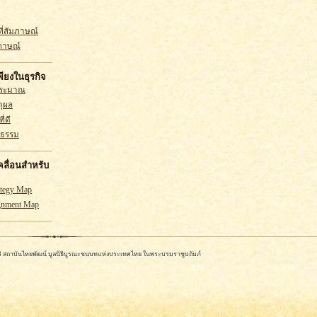
ี่สัมภาษณ์
ภาษณ์
ียงในธุรกิจ
ประมาณ
ตุผล
ี่ดี
ณธรรม
เคลื่อนสำหรับ
ategy Map
ignment Map
568 สถาบันไทยพัฒน์ มูลนิธิบูรณะชนบทแห่งประเทศไทย ในพระบรมราชูปถัมภ์