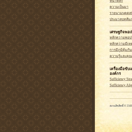
หน้าหลัก
ความเป็นมา
รายนามบุคคลท
ประมวลบทสัม
เศรษฐกิจพอเพ
หลักความพอ
หลักความมีเห
การมีภูมิคุ้มกันท
ความรู้และคุ
เครื่องมือขับ
องค์กร
Sufficiency Str
Sufficiency Al
สงวนลิขสิทธิ์ © 2