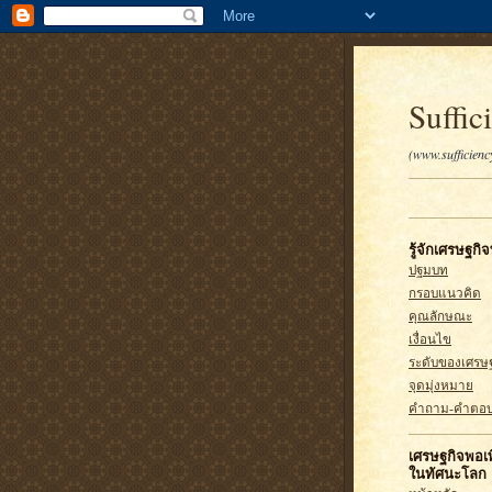
Suffic
(www.sufficien
รู้จักเศรษฐกิ
ปฐมบท
กรอบแนวคิด
คุณลักษณะ
เงื่อนไข
ระดับของเศรษฐ
จุดมุ่งหมาย
คำถาม-คำตอ
เศรษฐกิจพอเพ
ในทัศนะโลก