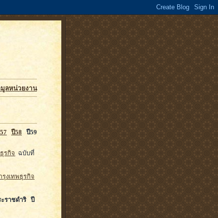
อมูลหน่วยงาน
ี57
ปี58
ปี59
ธุรกิจ
ฉบับที่
กรุงเทพธุรกิจ
ะราชดำริ ปี